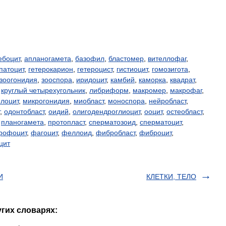
ебоцит
,
апланогамета
,
базофил
,
бластомер
,
вителлофаг
,
патоцит
,
гетерокарион
,
гетероцист
,
гистиоцит
,
гомозигота
,
зоогонидия
,
зооспора
,
иридоцит
,
камбий
,
каморка
,
квадрат
,
,
круглый четырехугольник
,
либриформ
,
макромер
,
макрофаг
,
лоцит
,
микрогонидия
,
миобласт
,
моноспора
,
нейробласт
,
,
одонтобласт
,
оидий
,
олигодендроглиоцит
,
ооцит
,
остеобласт
,
,
планогамета
,
протопласт
,
сперматозоид
,
сперматоцит
,
рофоцит
,
фагоцит
,
феллоид
,
фибробласт
,
фиброцит
,
цит
И
КЛЕТКИ, ТЕЛО
угих словарях: