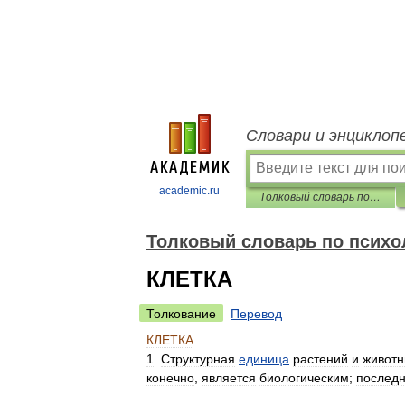
Словари и энциклоп
academic.ru
Толковый словарь по психологии
Толковый словарь по психо
КЛЕТКА
Толкование
Перевод
КЛЕТКА
1
.
Структурная
единица
растений
и
живот
конечно
,
является
биологическим
;
послед