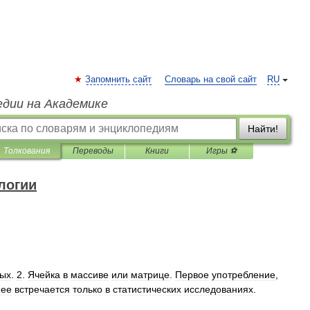
Запомнить сайт
Словарь на свой сайт
RU
едии на Академике
Найти!
Толкования
Переводы
Книги
Игры ⚽
логии
ных
.
2
.
Ячейка
в
массиве
или
матрице
.
Первое
употребление
,
нее
встречается
только
в
статистических
исследованиях
.