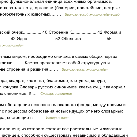
уктурно функциональная единица всех живых организмов,
вовать как отд. организм (бактерии, простейшие, нек рые
й многоклеточных животных,… …
Биологический энциклопедический
черк............... 40 Строение К.................... 42 Форма и
.... 42 Ядро...................... 52 Оболочка.................... 55
я энциклопедия
ым миром, необходимо сначала в самых общих чертах
х клетки. Клетка представляет собой структурную и
нове строения и развития… …
Биологическая энциклопедия
ра, квадрат, клеточка, бластомер, клетушка, конура,
, конурка Словарь русских синонимов. клетка сущ. • каморка •
ских синонимов. К …
Словарь синонимов
сом обогащения основного словарного фонда, между прочим и
ду с процессом образования новых идущих от него словарных
тера, состоящие в… …
История слов
мпонент, из которого состоят все растительные и животные
 частицей, способной существовать независимо и обладающей