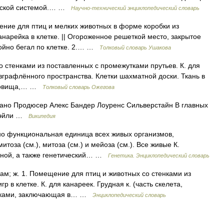
еской системой.… …
Научно-технический энциклопедический словарь
ение для птиц и мелких животных в форме коробки из
нарейка в клетке. || Огороженное решеткой место, закрытое
койно бегал по клетке. 2.… …
Толковый словарь Ушакова
 стенками из поставленных с промежутками прутьев. К. для
азграфлённого пространства. Клетки шахматной доски. Ткань в
туловища,… …
Толковый словарь Ожегова
ано Продюсер Алекс Бандер Лоуренс Сильверстайн В главных
 Уэйли …
Википедия
урно функциональная единица всех живых организмов,
тоза (см.), митоза (см.) и мейоза (см.). Все живые К.
аной, а также генетический… …
Генетика. Энциклопедический словарь
ткам; ж. 1. Помещение для птиц и животных со стенками из
 в клетке. К. для канареек. Грудная к. (часть скелета,
онками, заключающая в… …
Энциклопедический словарь