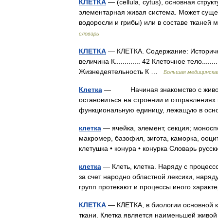
КЛЕТКА
— (cellula, cytus), основная стр
элементарная живая система. Может сущест
водоросли и грибы) или в составе ткане
словарь
КЛЕТКА
— КЛЕТКА. Содержание: Исторический о
величина К............. 42 Клеточное тело............
Жизнедеятельность К …
Большая медицинска
Клетка
— Начиная знакомство с животн
остановиться на строении и отправления
функциональную единицу, лежащую в ос
клетка
— ячейка, элемент, секция; моноспо
макромер, базофил, зигота, каморка, ооцит
клетушка • конура • конурка Словарь рус
клетка
— Клеть, клетка. Наряду с процес
за счет народно областной лексики, наря
групп протекают и процессы иного харак
КЛЕТКА
— КЛЕТКА, в биологии основной ко
ткани. Клетка является наименьшей живой