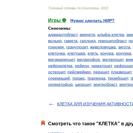
Толковый
словарь
по
психологии
.
2013
.
Игры ⚽
Нужно сделать НИР?
Синонимы
:
адамантобласт
,
акинета
,
альфа-клетка
,
ам
вольер
,
гамета
,
гаплоид
,
гемоцитобласт
,
ге
гонидия
,
гранулоцит
,
живоловушка
,
зигота
,
клеточка
,
клетушка
,
клеть
,
конура
,
конурка
мегакариоцит
,
меланофор
,
меланоцит
,
мие
нейроклетка
,
нейрон
,
нематоцит
,
нефроцит
остеоцит
,
пейсмейкер
,
перицит
,
плазмоцит
спермаций
,
торакс
,
трахеида
,
тромбоцит
,
т
хроматофор
,
шизоцит
,
эритробласт
,
эритро
КЛЕТКА ДЛЯ ИЗУЧЕНИЯ АКТИВНОСТ
Смотреть что такое "КЛЕТКА" в др