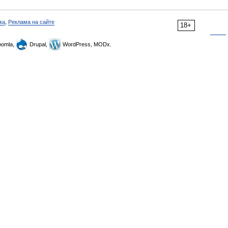
ка
,
Реклама на сайте
18+
omla,
Drupal,
WordPress, MODx.