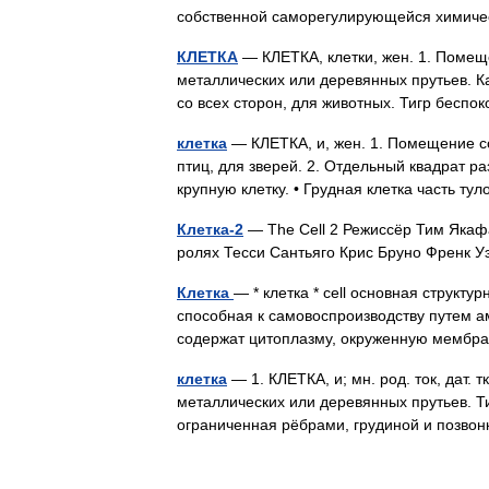
собственной саморегулирующейся химич
КЛЕТКА
— КЛЕТКА, клетки, жен. 1. Помещ
металлических или деревянных прутьев. Ка
со всех сторон, для животных. Тигр беспо
клетка
— КЛЕТКА, и, жен. 1. Помещение со
птиц, для зверей. 2. Отдельный квадрат р
крупную клетку. • Грудная клетка часть 
Клетка-2
— The Cell 2 Режиссёр Тим Якаф
ролях Тесси Сантьяго Крис Бруно Френк
Клетка
— * клетка * cell основная структ
способная к самовоспроизводству путем ами
содержат цитоплазму, окруженную мембр
клетка
— 1. КЛЕТКА, и; мн. род. ток, дат. 
металлических или деревянных прутьев. Тигр
ограниченная рёбрами, грудиной и позв